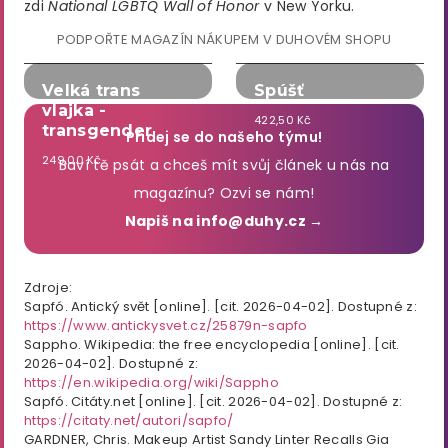
zdi
National LGBTQ Wall of Honor
v New Yorku.
PODPOŘTE MAGAZÍN NÁKUPEM V DUHOVÉM SHOPU
Velká trans
Spúšť
vlajka -
422,50 Kč
transgender
Přidej se do našeho týmu!
249,00 Kč
Baví tě psát a chceš mít svůj článek u nás na
magazínu? Ozvi se nám!
Napiš na info@duhy.cz →
Zdroje:
Sapfó. Antický svět [online]. [cit. 2026-04-02]. Dostupné z:
https://www.antickysvet.cz/25879n-sapfo
Sappho. Wikipedia: the free encyclopedia [online]. [cit.
2026-04-02]. Dostupné z:
https://en.wikipedia.org/wiki/Sappho
Sapfó. Citáty.net [online]. [cit. 2026-04-02]. Dostupné z:
https://citaty.net/autori/sapfo/
GARDNER, Chris. Makeup Artist Sandy Linter Recalls Gia