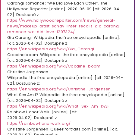
Carangi Romance: “We Did Love Each Other”. The
Hollywood Reporter [online]. 2020-06-09 [cit. 2026-04-
02]. Dostupné z:
https://www.hollywoodreporter.com/news/general-
news/makeup-artist-sandy-linter-recalls-gia-carangi-
romance-we-did-love-1297324/
Gia Carangi. Wikipedia: the free encyclopedia [online].
[cit. 2026-04-02]. Dostupné z:
https://en.wikipedia.org/wiki/Gia_Carangi
Cocaine boom. Wikipedia: the free encyclopedia [online].
[cit. 2026-04-02]. Dostupné z:
https://en.wikipedia.org/wiki/Cocaine_boom
Christine Jorgensen.
Wikipedia: the free encyclopedia [online]. [cit. 2026-04-
02]. Dostupné z:
https://en.wikipedia.org/wiki/Christine_Jorgensen
What Sex Am I? Wikipedia: the free encyclopedia [online].
[cit. 2026-04-02]. Dostupné z:
https://en.wikipedia.org/wiki/What_Sex_Am_I%3F
Rainbow Honor Walk. [online]. [cit.
2026‑04‑02]. Dostupné z:
https://rainbowhonorwalk.org/
Christine Jorgensen. QueerPortraits.com [online]. [cit.
2026‑04‑02]. Dostupné z: