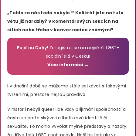
„Tohle za nás teda nebylo!“ Kolikrát jste na tuto
větu již narazily? V komentářových sekcích na
sítích nebo třeba v konverzaci se známými?
Pojď na Duhy!
Zaregistruj se na největší LGBT+
sociální síti v Česku!
Více informácí →
I v dnešní době se můžeme stále setkávat s takovými
tvrzeními, přestože nejsou pravdivá.
V historii nebyli queer lidé vždy přijímáni společností a
často se proto skrývali a lhali o své identitě či
sexualitě. To mohlo vyvolat mylné představy a názory,
že dříve tolik LGBT osob nebylo. Naší historii ale ve