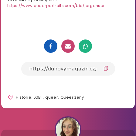
https://www.queerportraits.com/bio/jorgensen
Historie
,
LGBT
,
queer
,
Queer ženy