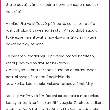
Gia je považována za jednu z prvních supermodelek
na světě.
V mládí žila ve střídavé péči poté, co se její rodiče
rozhodli ukončit své manželství. V této době začala
také experimentovat s návykovými látkami – které ji
nakonec byly osudné.
Ke kariéře v modelingu ji přivedla matka Kathleen,
která ji navrhla vyzkoušet některou
z možných agentur. Zanedlouho po odeslání svých
portfoliových fotografií odjížděla do
New Yorku, kde začala získávat pracovní nabídky.
Na její prvním velkém focení se setkala s maskérkou
Sandy Linter, která ji okamžitě zaujala. Z tohoto setkání
vznikly známé fotografie Gii, na kterých pózuje nahá