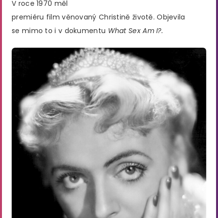
V roce 1970 měl
premiéru film věnovaný Christině životě. Objevila
se mimo to i v dokumentu
What Sex Am I?.