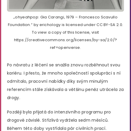
„ohyeahpop: Gia Carangi, 1979 – Francesco Scavullo
Foundation.“ by erichology is licensed under CC BY-SA 2.0.
To view a copy of this license, visit
https://creativecommons.org/licenses/by-sa/2.0/?
ref=openverse.
Po návratu z léčení se snažila znovu rozběhnout svou
kariéru. I přesto, že mnoho společností spolupráci s ní
odmítalo, pracovní nabídky díky svým minulým
referencím stále získávala a většinu peněz utrácela za
drogy.
Později byla přijatá do intenzivního programu pro
drogově závislé. Střízlivá vydržela sedm měsíců.
Během této doby vystřídala pár civilních prací.