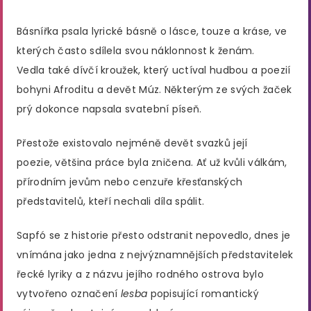
Básnířka psala lyrické básně o lásce, touze a kráse, ve
kterých často sdílela svou náklonnost k ženám.
Vedla také dívčí kroužek, který uctíval hudbou a poezií
bohyni Afroditu a devět Múz. Některým ze svých žaček
prý dokonce napsala svatební píseň.
Přestože existovalo nejméně devět svazků její
poezie, většina práce byla zničena. Ať už kvůli válkám,
přírodním jevům nebo cenzuře křesťanských
představitelů, kteří nechali díla spálit.
Sapfó se z historie přesto odstranit nepovedlo, dnes je
vnímána jako jedna z nejvýznamnějších představitelek
řecké lyriky a z názvu jejího rodného ostrova bylo
vytvořeno označení
lesba
popisující romantický