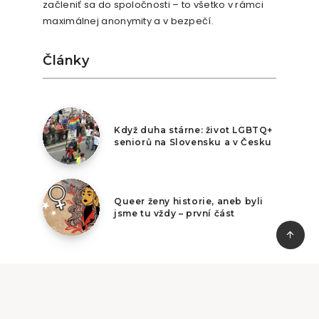
začleniť sa do spoločnosti – to všetko v rámci
maximálnej anonymity a v bezpečí.
Články
2. února 2026
Když duha stárne: život LGBTQ+
seniorů na Slovensku a v Česku
19. ledna 2026
Queer ženy historie, aneb byli
jsme tu vždy – první část
© Copyright Duhová iniciativa, info@duhy.cz
Ochrana soukromí
·
Pomoc a kontakt
·
Sociální síť
·
·
·