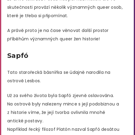
skutečnosti provází několik významných queer osob,
které je třeba si připomínat.
A právě proto je na čase věnovat další prostor
příběhům významných queer žen historie!
Sapfó
Tato starořecká básnířka se údajně narodila na
ostrově Lesbos.
Už za svého života byla Sapfó zjevně oslavována.
Na ostrově byly nalezeny mince s její podobiznou a
z historie víme, že její tvorba ovlivnila mnohé
antické postavy.
Například řecký filozof Platón nazval Sapfó desátou