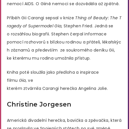
nemocí AIDS. O Giině nemoci se dozvěděla až zpětně.
Příběh Gii Carangi sepsal v knize
Thing of Beauty: The T
ragedy of Supermodel Gia
, Stephen Fried. Jedná se
o rozsáhlou biografii. Stephen čerpal informace
pomocí rozhovorů s blízkou rodinou a přáteli, lékařskýc
h záznamů a především ze soukromého deníku Gii,
ke kterému mu rodina umožnila přístup.
Kniha poté sloužila jako předloha a inspirace
filmu
Gia,
ve
kterém ztvárnila Carangi herečka Angelina Jolie.
Christine Jorgesen
Americká divadelní herečka, bavička a zpěvačka, která
se proslavila ve Spojených státech po své změně