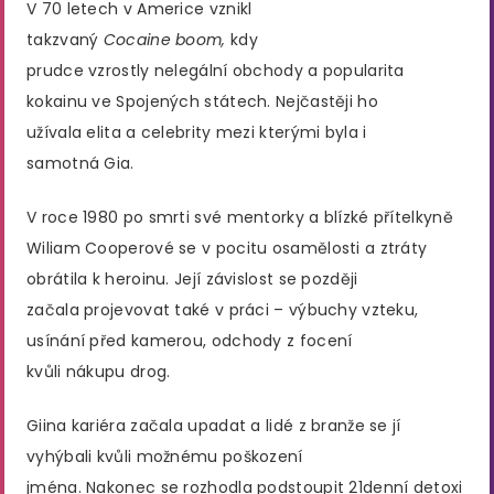
V 70 letech v Americe vznikl
takzvaný
Cocaine boom,
kdy
prudce vzrostly nelegální obchody a popularita
kokainu ve Spojených státech. Nejčastěji ho
užívala elita a celebrity mezi kterými byla i
samotná Gia.
V roce 1980 po smrti své mentorky a blízké přítelkyně
Wiliam Cooperové se v pocitu osamělosti a ztráty
obrátila k heroinu. Její závislost se později
začala projevovat také v práci – výbuchy vzteku,
usínání před kamerou, odchody z focení
kvůli nákupu drog.
Giina kariéra začala upadat a lidé z branže se jí
vyhýbali kvůli možnému poškození
jména. Nakonec se rozhodla podstoupit 21denní detoxi