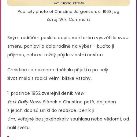
Publicity photo of Christine Jorgensen, c. 1963.jpg
Zdroj: Wiki Commons
Svým rodičům poslala dopis, ve kterém vysvětlila svou
změnu pohlaví a dala rodině na výběr – buďto ji
přijmou, nebo si každý půjde vlastní cestou.
Christine se nakonec dočkala přijetí a po celý
život měla s rodiči velmi blízké vztahy.
1. prosince 1952 zveřejnil deník
New
York Daily News
článek o Christine poté, co jeden
z jejích dopisů unikl do redakce. Deník ji
tím, veřejně bez jakéhokoliv souhlasu nebo vědomí, od
halil světu.