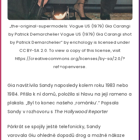
„the-original-supermodels: Vogue US (1979) Gia Carangi
by Patrick Demarchelier Vogue US (1979) Gia Carangi shot
by Patrick Demarchelier“ by erichology is licensed under
CC BY-SA 2.0. To view a copy of this license, visit
https://creativecommons.org/licenses/by-sa/2.0/?
ref=openverse.
Gia navštívila Sandy naposledy kolem roku 1983 nebo
1984. Přišla k ní domů, položila si hlavu na její rameno a
plakala. „Byl to konec našeho ‚románku‘.“ Popsala
Sandy v rozhovoru s
The Hollywood Reporter
Párkrát se spojily ještě telefonicky, Sandy
varovala Giu ohledně dopadů drog a možné nákaze