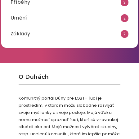
Příběhy
3
Umění
2
Základy
7
O Duhách
Komunitný portál Dúhy pre LGBT+ ľudí je
prostredím, v ktorom môžu slobodne rozvíjať
svoje myšlienky a svoje postoje. Majú vďaka
nemu možnosť spoznať ľudí, ktorí sú v rovnakej
situácii ako oni. Majú možnosť vytvárať skupiny,
resp. ucelenú komunitu, ktorá im lepšie pomôže