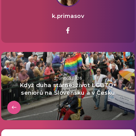
k.primasov
2. února 2026
Když duha stárne: život LGBTQ+
seniorů na Slovensku a v Česku