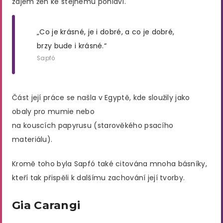
zájem žen ke stejnému pohlaví.
„Co je krásné, je i dobré, a co je dobré,
brzy bude i krásné.“
Sapfó
Část její práce se našla v Egyptě, kde sloužily jako
obaly pro mumie nebo
na kouscích papyrusu (starověkého psacího
materiálu).
Kromě toho byla Sapfó také citována mnoha básníky,
kteří tak přispěli k dalšímu zachování její tvorby.
Gia Carangi