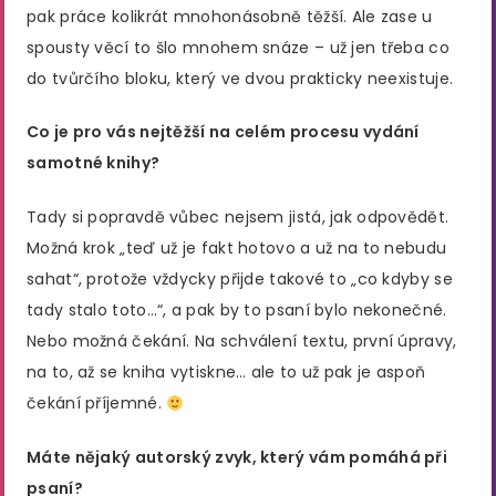
pak práce kolikrát mnohonásobně těžší. Ale zase u
spousty věcí to šlo mnohem snáze – už jen třeba co
do tvůrčího bloku, který ve dvou prakticky neexistuje.
Co je pro vás nejtěžší na celém procesu vydání
samotné knihy?
Tady si popravdě vůbec nejsem jistá, jak odpovědět.
Možná krok „teď už je fakt hotovo a už na to nebudu
sahat“, protože vždycky přijde takové to „co kdyby se
tady stalo toto…“, a pak by to psaní bylo nekonečné.
Nebo možná čekání. Na schválení textu, první úpravy,
na to, až se kniha vytiskne… ale to už pak je aspoň
čekání příjemné.
Máte nějaký autorský zvyk, který vám pomáhá při
psaní?