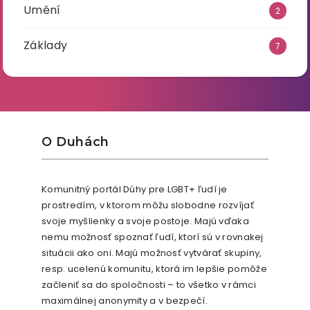
Umění
2
Základy
7
O Duhách
Komunitný portál Dúhy pre LGBT+ ľudí je
prostredím, v ktorom môžu slobodne rozvíjať
svoje myšlienky a svoje postoje. Majú vďaka
nemu možnosť spoznať ľudí, ktorí sú v rovnakej
situácii ako oni. Majú možnosť vytvárať skupiny,
resp. ucelenú komunitu, ktorá im lepšie pomôže
začleniť sa do spoločnosti – to všetko v rámci
maximálnej anonymity a v bezpečí.