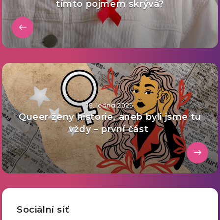
tímto pojmem skrývá?
19. ledna 2026
Queer ženy historie, aneb byli jsme tu
vždy – první část
Sociální síť