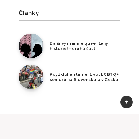
Články
2. května 2026
Další významné queer ženy
historie! – druhá část
2. února 2026
Když duha stárne: život LGBTQ+
seniorů na Slovensku a v Česku
© Copyright Duhová iniciativa, info@duhy.cz
Ochrana soukromí
·
Pomoc a kontakt
·
Sociální síť
·
·
·