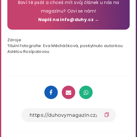
Baví tě psát a chceš mít svůj článek u nás na
magazínu? Ozvi se nám!
Napiš na info@duhy.cz →
Zdroje:
Titulní fotografie: Eva Měcháčková, poskytnuto autorkou
Adélou Rosípalovou