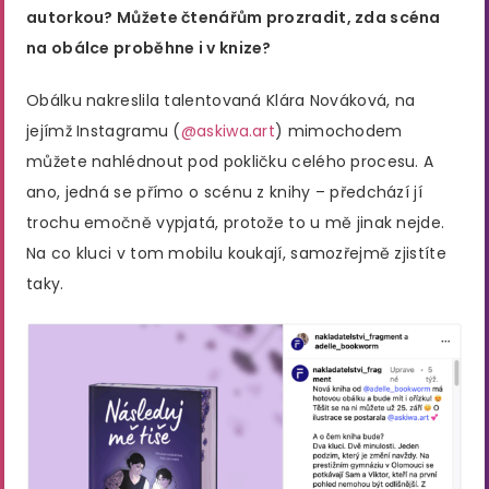
autorkou? Můžete čtenářům prozradit, zda scéna
na obálce proběhne i v knize?
Obálku nakreslila talentovaná Klára Nováková, na
jejímž Instagramu (
@askiwa.art
) mimochodem
můžete nahlédnout pod pokličku celého procesu. A
ano, jedná se přímo o scénu z knihy – předchází jí
trochu emočně vypjatá, protože to u mě jinak nejde.
Na co kluci v tom mobilu koukají, samozřejmě zjistíte
taky.