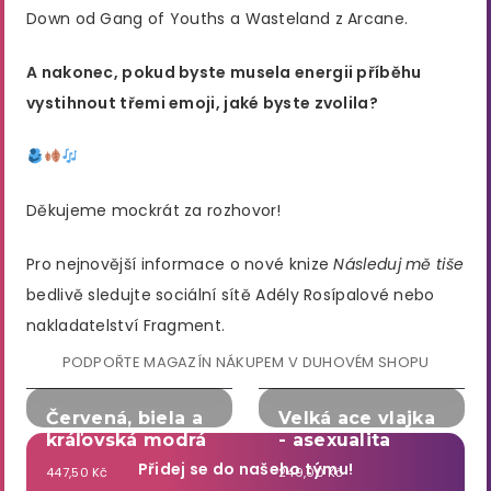
Down od Gang of Youths a Wasteland z Arcane.
A nakonec, pokud byste musela energii příběhu
vystihnout třemi emoji, jaké byste zvolila?
Děkujeme mockrát za rozhovor!
Pro nejnovější informace o nové knize
Následuj mě tiše
bedlivě sledujte sociální sítě Adély Rosípalové nebo
nakladatelství Fragment.
PODPOŘTE MAGAZÍN NÁKUPEM V DUHOVÉM SHOPU
Červená, biela a
Velká ace vlajka
kráľovská modrá
- asexualita
Přidej se do našeho týmu!
447,50 Kč
249,00 Kč