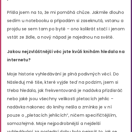
Přišla jsem na to, že mi pomáhá chůze. Jakmile dlouho
sedím u notebooku a připadám si zaseknutá, vstanu a
projdu se sem tam po bytě – ono kolikrát stačí i jenom
vstát ze židle, a nový nápad je najednou na světě.
Jakou nejzvláštnější věc jste kvůli knihám hledala na
internetu?
Moje historie vyhledávání je plná podivných věcí. Do
Následuj mě tiše, které vyjde teď na podzim, jsem si
třeba hledala, jak frekventovaná je nadávka přizdisráč
nebo jaké jsou všechny velikosti pletacích jehlic –
nadávka nakonec do knihy nešla a zmínka je v ní
pouze o „pletacích jehlicích“, ničem specifičtějším,
samozřejmě. Moje nejpodrobnější a nejdelší
vyhledávání za poslední dobu bylo nejspíš to, jak se