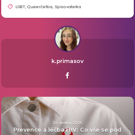
LGBT
,
Queerčetba
,
Spisovatelka
k.primasov
26. ledna 2025
Prevence a léčba HIV: Co vše se pod