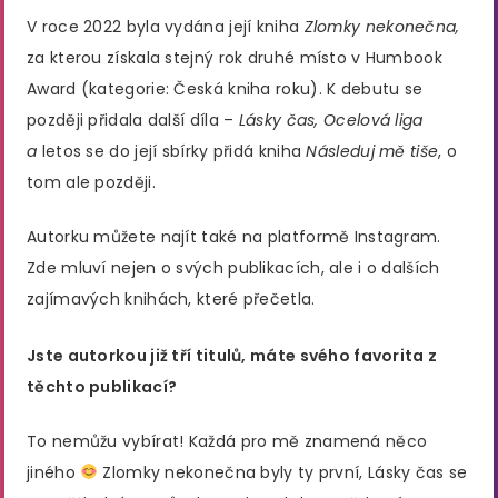
V roce 2022 byla vydána její kniha
Zlomky nekonečna,
za kterou získala stejný rok druhé místo v Humbook
Award (kategorie: Česká kniha roku). K debutu se
později přidala další díla –
Lásky čas, Ocelová liga
a
letos se do její sbírky přidá kniha
Následuj mě tiše
, o
tom ale později.
Autorku můžete najít také na platformě Instagram.
Zde mluví nejen o svých publikacích, ale i o dalších
zajímavých knihách, které přečetla.
Jste autorkou již tří titulů, máte svého favorita z
těchto publikací?
To nemůžu vybírat! Každá pro mě znamená něco
jiného
Zlomky nekonečna byly ty první, Lásky čas se