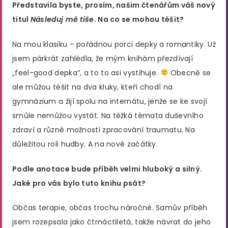
Představila byste, prosím, našim čtenářům váš nový
titul
Následuj mě tiše
. Na co se mohou těšit?
Na mou klasiku – pořádnou porci depky a romantiky. Už
jsem párkrát zahlédla, že mým knihám přezdívají
„feel-good depka“, a to to asi vystihuje.
Obecně se
ale můžou těšit na dva kluky, kteří chodí na
gymnázium a žijí spolu na internátu, jenže se ke svojí
smůle nemůžou vystát. Na těžká témata duševního
zdraví a různé možnosti zpracování traumatu. Na
důležitou roli hudby. A na nové začátky.
Podle anotace bude příběh velmi hluboký a silný.
Jaké pro vás bylo tuto knihu psát?
Občas terapie, občas trochu náročné. Samův příběh
jsem rozepsala jako čtrnáctiletá, takže návrat do jeho