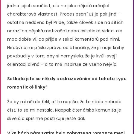
jedna jejich součást, ale ne jako nějaká určující
charakterová vlastnost. Proces psaní už je pak jiná –
ostatně nedávno byl Pride, takže člověk sice na sítích
narazí na nějaká motivační nebo estetická videa, ale
moc dobře ví, co přijde v sekci komentářů pod nimi.
Nedávno mi přišla zpráva od čtenářky, že ji moje knihy
povzbudily v tom, aby si nemyslela, že je kvůli svojí
orientaci divná – a to mě inspiruje ze všeho nejvíc.
Setkala jste se někdy s odrazováním od tohoto typu
romantické linky?
Že by mi někdo řekl, ať to nepíšu, že to nikdo nebude
číst, to se mi nestalo. Naopak čtenářská komunita je
skvělá a spíš mě postrkuje ještě dál.
V knihách nám zatím byla zobrazena romance mezi