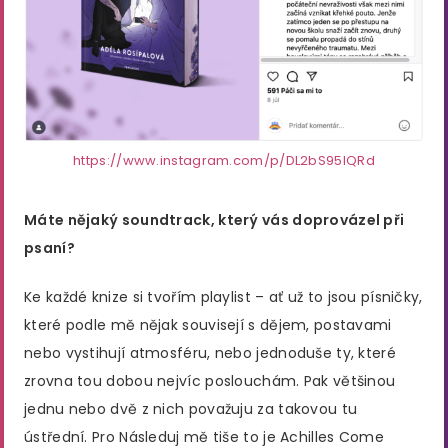
https://www.instagram.com/p/DL2bS95IQRd
Máte nějaký soundtrack, který vás doprovázel při
psaní?
Ke každé knize si tvořím playlist – ať už to jsou písničky,
které podle mě nějak souvisejí s dějem, postavami
nebo vystihují atmosféru, nebo jednoduše ty, které
zrovna tou dobou nejvíc poslouchám. Pak většinou
jednu nebo dvě z nich považuju za takovou tu
ústřední. Pro Následuj mě tiše to je Achilles Come