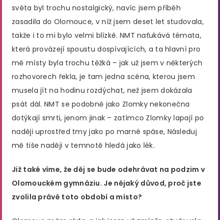
světa byl trochu nostalgický, navíc jsem příběh
zasadila do Olomouce, v níž jsem deset let studovala,
takže i to mi bylo velmi blízké. NMT naťukává témata,
která provázejí spoustu dospívajících, a ta hlavní pro
mě místy byla trochu těžká – jak už jsem v některých
rozhovorech řekla, je tam jedna scéna, kterou jsem
musela jít na hodinu rozdýchat, než jsem dokázala
psát dál. NMT se podobně jako Zlomky nekonečna
dotýkají smrti, jenom jinak – zatímco Zlomky lapají po
naději uprostřed tmy jako po marné spáse, Následuj
mě tiše naději v temnotě hledá jako lék.
Již také víme, že děj se bude odehrávat na podzim v
Olomouckém gymnáziu. Je nějaký důvod, proč jste
zvolila právě toto období a místo?