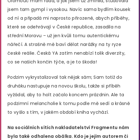
Olomouc mám ráda, a jak jsem už zmínila, studovala
jsem tam gympl i vysokou. Navíc sama bydlím kousek
od ní a připadá mi naprosto přirozené, abych příběhy,
které se odehrávají v České republice, zasadila na
střední Moravu – už jen kvůli tomu autentickému
nářečí. A strašně mě baví dělat narážky na ty ryze
české reálie. Česká YA zatím nenabízí tolik diverzity,
co se našich končin týče, a je to škoda!
Podzim vykrystalizoval tak nějak sám; Sam totiž do
druháku nastupuje na novou školu, takže si příběh
vyžádal, aby to holt začalo koncem prázdnin. Ale ta
podzimní melancholie k tomu podle mě sedí a krásně
to vyšlo s tím, v jakém období kniha vychází.
Na sociálních sítích nakladatelství Fragmentu nám
byla také odhalena obálka. Kdo je jejím autorem či