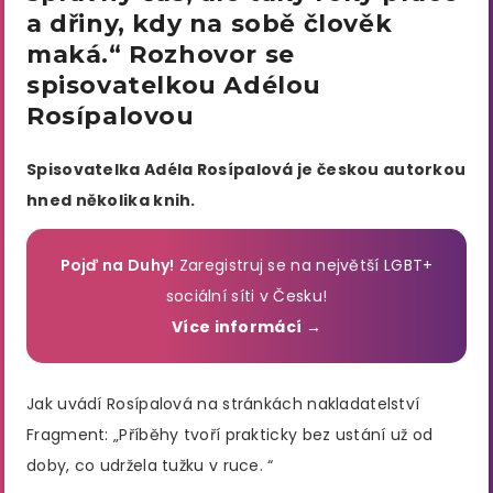
a dřiny, kdy na sobě člověk
maká.“ Rozhovor se
spisovatelkou Adélou
Rosípalovou
Spisovatelka Adéla Rosípalová je českou autorkou
hned několika knih.
Pojď na Duhy!
Zaregistruj se na největší LGBT+
sociální síti v Česku!
Více informácí →
Jak uvádí Rosípalová na stránkách nakladatelství
Fragment: „Příběhy tvoří prakticky bez ustání už od
doby, co udržela tužku v ruce. “