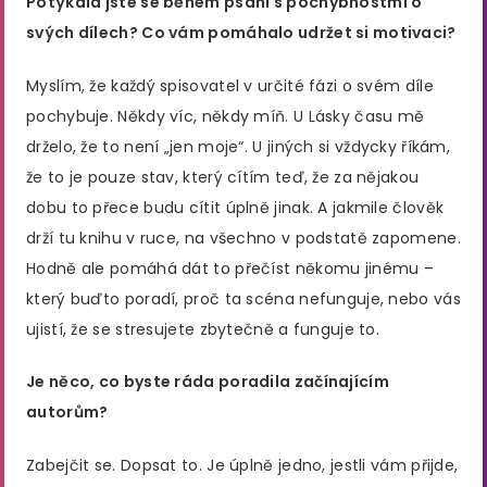
Potýkala jste se během psaní s pochybnostmi o
svých dílech? Co vám pomáhalo udržet si motivaci?
Myslím, že každý spisovatel v určité fázi o svém díle
pochybuje. Někdy víc, někdy míň. U Lásky času mě
drželo, že to není „jen moje“. U jiných si vždycky říkám,
že to je pouze stav, který cítím teď, že za nějakou
dobu to přece budu cítit úplně jinak. A jakmile člověk
drží tu knihu v ruce, na všechno v podstatě zapomene.
Hodně ale pomáhá dát to přečíst někomu jinému –
který buďto poradí, proč ta scéna nefunguje, nebo vás
ujistí, že se stresujete zbytečně a funguje to.
Je něco, co byste ráda poradila začínajícím
autorům?
Zabejčit se. Dopsat to. Je úplně jedno, jestli vám přijde,