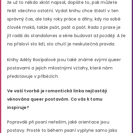
že už to někdo xkrát napsal, dopište to, pak můžete
řešit všechno ostatní. Vydat knihu chce štěstí v ten
správný čas, ale taky roky práce a dřiny, kdy na sobě
člověk maká, takže psát, psát a psát. Rada z praxe je
jít radši do standalones a série budovat až později. A že
na přísloví sto lidí, sto chutí je neskutečná pravda.
Knihy Adély Rosípalové jsou také známé svými queer
postavami a jejich milostnými vztahy, které nám
představuje v příbězích.
Ve vaší tvorbě je romantická linka nejčastěji
věnována queer postavám. Co vás k tomu
inspiruje?
Popravdě při psaní neřeším, jaké orientace jsou
postavy. Prostě to během psaní vyplyne samo jako