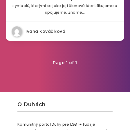
symbolů, kterými se jako její členové identifikujeme a
spojujeme. Známe…
Ivana Kováčiková
Page 1 of 1
O Duhách
Komunitný portál Dúhy pre LGBT+ ľudí je