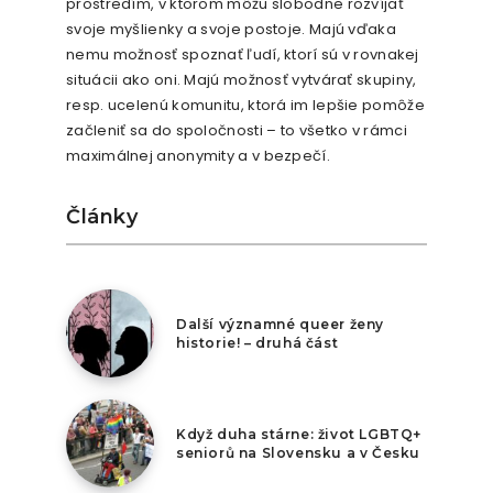
prostredím, v ktorom môžu slobodne rozvíjať
svoje myšlienky a svoje postoje. Majú vďaka
nemu možnosť spoznať ľudí, ktorí sú v rovnakej
situácii ako oni. Majú možnosť vytvárať skupiny,
resp. ucelenú komunitu, ktorá im lepšie pomôže
začleniť sa do spoločnosti – to všetko v rámci
maximálnej anonymity a v bezpečí.
Články
2. května 2026
Další významné queer ženy
historie! – druhá část
2. února 2026
Když duha stárne: život LGBTQ+
seniorů na Slovensku a v Česku