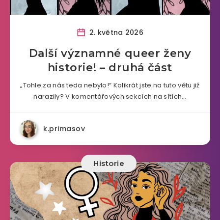
2. května 2026
Další významné queer ženy
historie! – druhá část
„Tohle za nás teda nebylo!“ Kolikrát jste na tuto větu již
narazily? V komentářových sekcích na sítích…
k.primasov
Historie