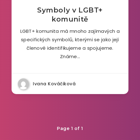
Symboly v LGBT+
komunitě
LGBT+ komunita má mnoho zajímavých a
specifických symbolů, kterými se jako její
členové identifikujeme a spojujeme.
Známe…
Ivana Kováčiková
Page 1 of 1