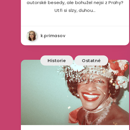
autorské besedy, ale bohužel nejsi z Prahy?
Utři si slzy, duhou…
k.primasov
Historie
Ostatné