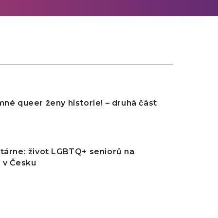
mné queer ženy historie! – druhá část
tárne: život LGBTQ+ seniorů na
 v Česku