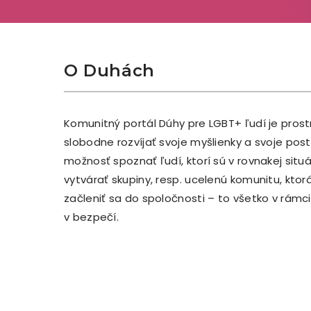
O Duhách
Komunitný portál Dúhy pre LGBT+ ľudí je pros
slobodne rozvíjať svoje myšlienky a svoje po
možnosť spoznať ľudí, ktorí sú v rovnakej situ
vytvárať skupiny, resp. ucelenú komunitu, kto
začleniť sa do spoločnosti – to všetko v rám
v bezpečí.