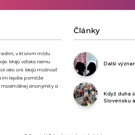
Články
tredím, v ktorom môžu
2. května 2026
stoje. Majú vďaka nemu
Další význa
ácii ako oni. Majú možnosť
rá im lepšie pomôže
ci maximálnej anonymity a
2. února 2026
Když duha s
Slovensku a