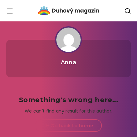
Anna
Something's wrong here...
We can't find any result for this author.
Go back to home