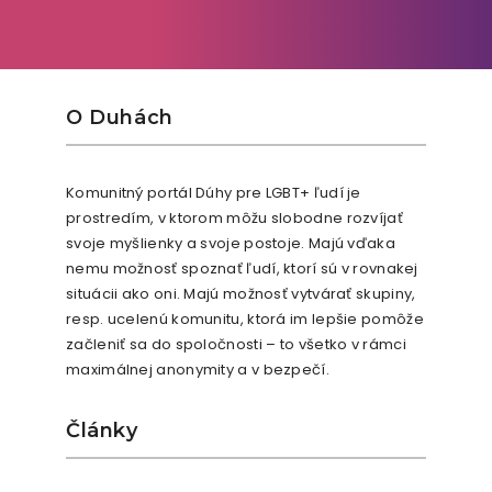
O Duhách
Komunitný portál Dúhy pre LGBT+ ľudí je
prostredím, v ktorom môžu slobodne rozvíjať
svoje myšlienky a svoje postoje. Majú vďaka
nemu možnosť spoznať ľudí, ktorí sú v rovnakej
situácii ako oni. Majú možnosť vytvárať skupiny,
resp. ucelenú komunitu, ktorá im lepšie pomôže
začleniť sa do spoločnosti – to všetko v rámci
maximálnej anonymity a v bezpečí.
Články