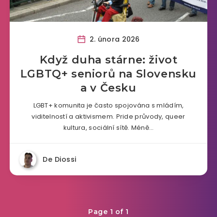
2. února 2026
Když duha stárne: život
LGBTQ+ seniorů na Slovensku
a v Česku
LGBT+ komunita je často spojována s mládím,
viditelností a aktivismem. Pride průvody, queer
kultura, sociální sítě. Méně…
De Diossi
Page 1 of 1