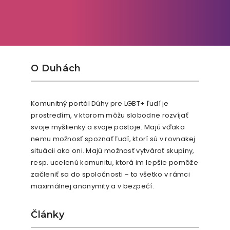
O Duhách
Komunitný portál Dúhy pre LGBT+ ľudí je
prostredím, v ktorom môžu slobodne rozvíjať
svoje myšlienky a svoje postoje. Majú vďaka
nemu možnosť spoznať ľudí, ktorí sú v rovnakej
situácii ako oni. Majú možnosť vytvárať skupiny,
resp. ucelenú komunitu, ktorá im lepšie pomôže
začleniť sa do spoločnosti – to všetko v rámci
maximálnej anonymity a v bezpečí.
Články