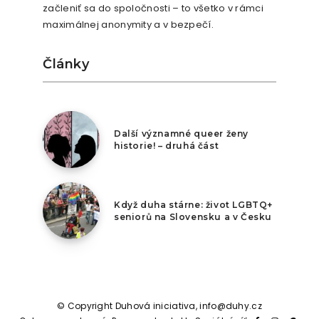
začleniť sa do spoločnosti – to všetko v rámci
maximálnej anonymity a v bezpečí.
Články
2. května 2026
Další významné queer ženy
historie! – druhá část
2. února 2026
Když duha stárne: život LGBTQ+
seniorů na Slovensku a v Česku
© Copyright Duhová iniciativa, info@duhy.cz