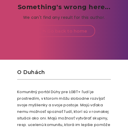
Something's wrong here...
We can't find any result for this author.
Go back to home
O Duhách
Komunitný portál Dúhy pre LGBT+ ľudí je
prostredím, v ktorom môžu slobodne rozvíjať
svoje myšlienky a svoje postoje. Majú vďaka
nemu možnosť spoznať ľudí, ktorí sú v rovnakej
situácii ako oni. Majú možnosť vytvárať skupiny,
resp. ucelenú komunitu, ktorá im lepšie pomôže