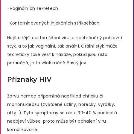
-Vaginálních sekretech
-Kontaminovaných injekčních stříkačkách
Nejčastější cestou šíření viru je nechráněný pohlavní
styk, a to jak vaginální, tak anální. Orální styk může
teoreticky také vést k nákaze, pokud jsou ústa
poraněná, je to však méně častý jev.
Příznaky HIV
Zprvu nemoc připomíná například chřipku či
mononukleózu (zvětšené uzliny, horečky, vyrážky,
afty…). Tyto symptomy se ale u 30-40 % pacientů
neobjeví vůbec, proto může být odhalení viru
komplikované