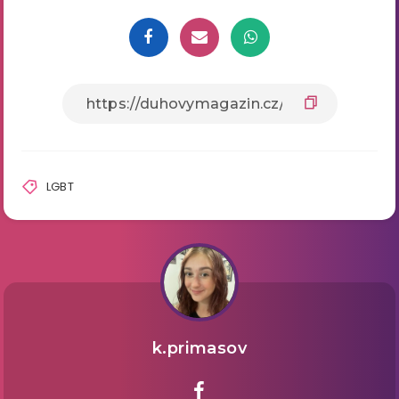
LGBT
k.primasov