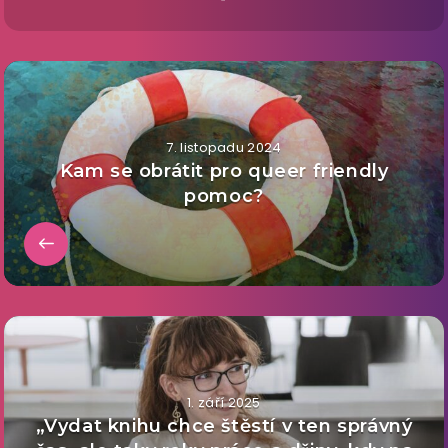
7. listopadu 2024
Kam se obrátit pro queer friendly
pomoc?
1. září 2025
„Vydat knihu chce štěstí v ten správný