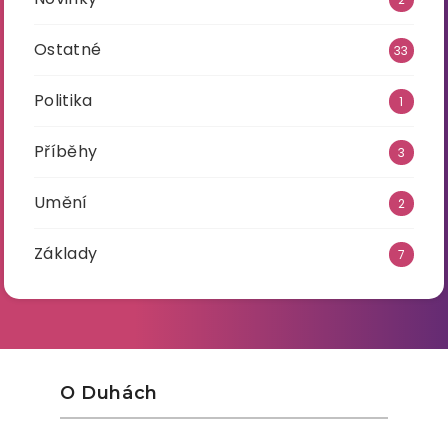
Ostatné
33
Politika
1
Příběhy
3
Umění
2
Základy
7
O Duhách