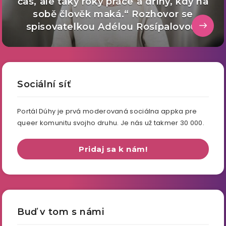
čas, ale taky roky práce a dřiny, kdy na
sobě člověk maká.“ Rozhovor se
spisovatelkou Adélou Rosípalovou
Sociální síť
Portál Dúhy je prvá moderovaná sociálna appka pre
queer komunitu svojho druhu. Je nás už takmer 30 000.
Pridaj sa k nám!
Buď v tom s námi