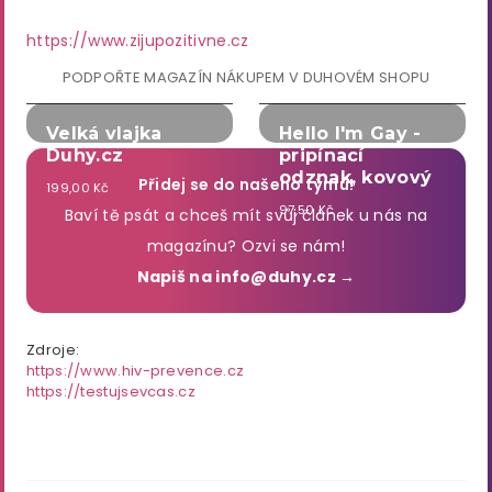
https://www.zijupozitivne.cz
PODPOŘTE MAGAZÍN NÁKUPEM V DUHOVÉM SHOPU
Velká vlajka
Hello I'm Gay -
Duhy.cz
pripínací
odznak, kovový
Přidej se do našeho týmu!
199,00 Kč
97,50 Kč
Baví tě psát a chceš mít svůj článek u nás na
magazínu? Ozvi se nám!
Napiš na info@duhy.cz →
Zdroje:
https://www.hiv-prevence.cz
https://testujsevcas.cz