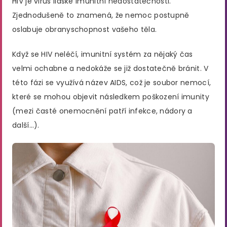
HIV je virus lidské imunitní nedostatečnosti.
Zjednodušeně to znamená, že nemoc postupně
oslabuje obranyschopnost vašeho těla.
Když se HIV neléčí, imunitní systém za nějaký čas
velmi ochabne a nedokáže se již dostatečně bránit. V
této fázi se využívá název AIDS, což je soubor nemocí,
které se mohou objevit následkem poškození imunity
(mezi časté onemocnění patří infekce, nádory a
další…).