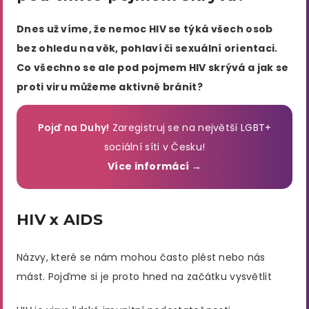
Dnes už víme, že nemoc HIV se týká všech osob
bez ohledu na věk, pohlaví či sexuální orientaci.
Co všechno se ale pod pojmem HIV skrývá a jak se
proti viru můžeme aktivně bránit?
Pojď na Duhy!
Zaregistruj se na největší LGBT+
sociální síti v Česku!
Více informácí →
HIV x AIDS
Názvy, které se nám mohou často plést nebo nás
mást. Pojďme si je proto hned na začátku vysvětlit