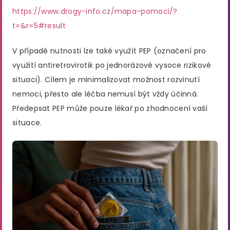
https://www.drogy-info.cz/mapa-pomoci/?
t=&r=5#result
V případě nutnosti lze také využít PEP (označení pro
využití antiretrovirotik po jednorázové vysoce rizikové
situaci). Cílem je minimalizovat možnost rozvinutí
nemoci, přesto ale léčba nemusí být vždy účinná.
Předepsat PEP může pouze lékař po zhodnocení vaší
situace.