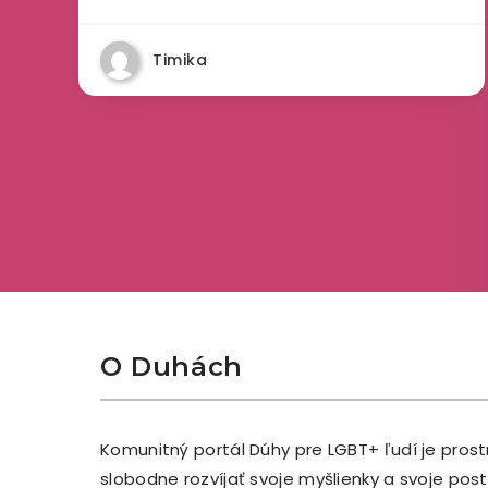
Timika
O Duhách
Komunitný portál Dúhy pre LGBT+ ľudí je pros
slobodne rozvíjať svoje myšlienky a svoje po