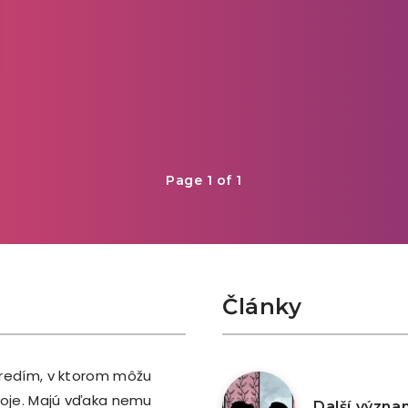
Page 1 of 1
Články
tredím, v ktorom môžu
2. května 2026
stoje. Majú vďaka nemu
Další význa